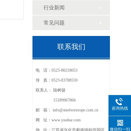
行业新闻
常见问题
联系我们
电 话：
0523-80218053
传 真：
0523-83788559
联系人：
陆树骏
15189967866
咨询热线
邮 箱：
info@steelwirerope.com.cn
网 址：
www.ysssbar.com
微信扫一扫
地 址：
江苏省兴化市戴南镇科技园区