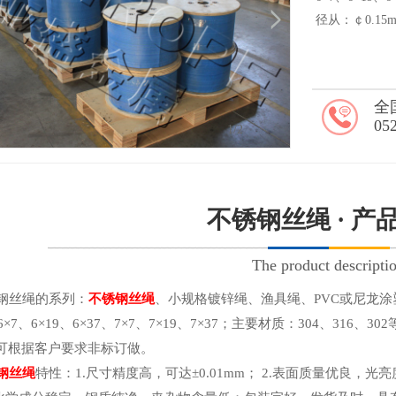
径从：￠0.15
全
05
2
/2
不锈钢丝绳 · 产
The product descripti
丝绳的系列：
不锈钢丝绳
、小规格镀锌绳、渔具绳、PVC或尼龙涂
、6×7、6×19、6×37、7×7、7×19、7×37；主要材质：304、316
可根据客户要求非标订做。
钢丝绳
特性：1.尺寸精度高，可达±0.01mm； 2.表面质量优良，