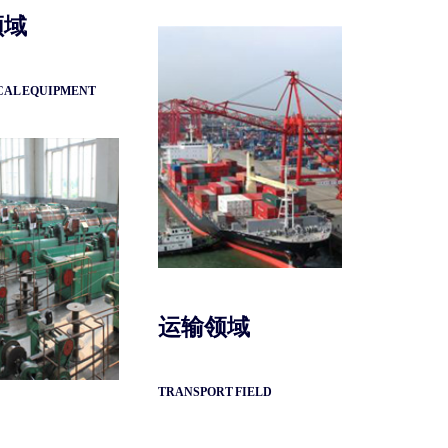
领域
AL EQUIPMENT
运输领域
TRANSPORT FIELD