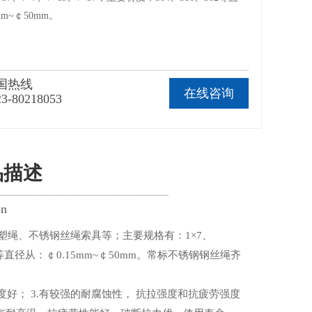
mm~￠50mm。
国热线
在线咨询
23-80218053
品描述
on
塑绳、不锈钢丝绳索具等；主要规格有：1×7、
、302等直径从：￠0.15mm~￠50mm。常标不锈钢钢丝绳齐
光亮度好； 3.有较强的耐腐蚀性， 抗拉强度和抗疲劳强度