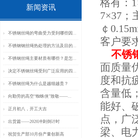
格有：1×
新闻资讯
7×37
￠0.1
不锈钢丝绳的弯曲受力受到哪些因...
客户要
不锈钢钢丝绳热处理的方法及目的...
不锈
不锈钢丝绳主要材质有哪些？是怎...
面质量优
决定不锈钢丝绳受到广泛应用的四...
度和抗
不锈钢丝绳为什么是越细越贵？
含量低
向勤劳的高空“蜘蛛侠”致敬——...
能好、
正月初八，开工大吉
点，广
出货篇——2020冲刺倒计时
梁、电
祝贺生产部10月份产量创新高