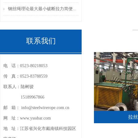
钢丝绳理论最大最小破断拉力简便...
联系我们
电 话：
0523-80218053
传 真：
0523-83788559
联系人：
陆树骏
15189967866
邮 箱：
info@steelwirerope.com.cn
拉丝
网 址：
www.ysssbar.com
地 址：
江苏省兴化市戴南镇科技园区