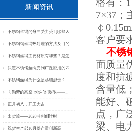
格有：1×
新闻资讯
7×37
￠0.1
不锈钢丝绳的弯曲受力受到哪些因...
客户要
不锈钢钢丝绳热处理的方法及目的...
不锈
不锈钢丝绳主要材质有哪些？是怎...
面质量优
决定不锈钢丝绳受到广泛应用的四...
度和抗
不锈钢丝绳为什么是越细越贵？
含量低
向勤劳的高空“蜘蛛侠”致敬——...
能好、
正月初八，开工大吉
点，广
出货篇——2020冲刺倒计时
梁、电
祝贺生产部10月份产量创新高