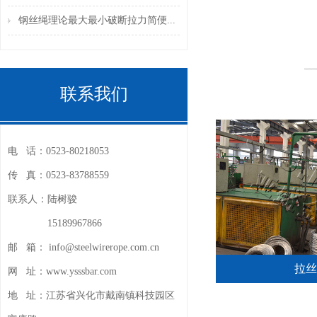
钢丝绳理论最大最小破断拉力简便...
联系我们
电 话：
0523-80218053
传 真：
0523-83788559
联系人：
陆树骏
15189967866
邮 箱：
info@steelwirerope.com.cn
拉丝
网 址：
www.ysssbar.com
地 址：
江苏省兴化市戴南镇科技园区